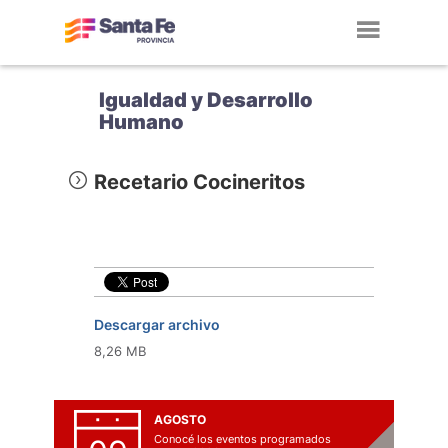
Toggl
navig
Igualdad y Desarrollo
Humano
Recetario Cocineritos
Descargar archivo
8,26 MB
AGOSTO
Conocé los eventos programados