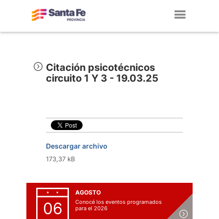
Toggl
navig
Citación psicotécnicos
circuito 1 Y 3 - 19.03.25
Descargar archivo
173,37 kB
AGOSTO
Conocé los eventos programados
06
para el 2026