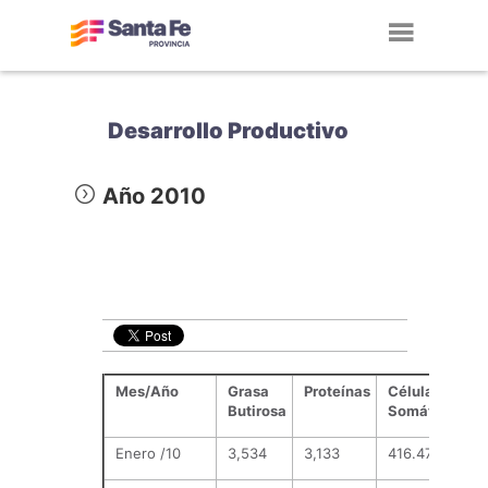
Toggl
navig
Desarrollo Productivo
Año 2010
Mes/Año
Grasa
Proteínas
Células
Butirosa
Somáticas
Enero /10
3,534
3,133
416.474,043