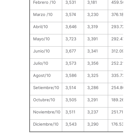
Febrero /10
3,531
3,181
459.505,864
Marzo /10
3,574
3,230
376.183,550
Abril/10
3,646
3,319
293.722,462
Mayo/10
3,723
3,391
292.478,615
Junio/10
3,677
3,341
312.099,313
Julio/10
3,573
3,356
252.213,318
Agost/10
3,586
3,325
335.734,550
Setiembre/10
3,514
3,286
254.804,750
Octubre/10
3,505
3,291
189.266,389
Noviembre/10
3,511
3,237
251.714,579
Diciembre/10
3,543
3,290
176.535,500