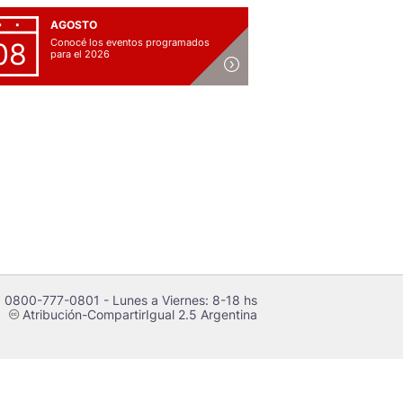
AGOSTO
Conocé los eventos programados
08
para el 2026
 0800-777-0801 - Lunes a Viernes: 8-18 hs
Atribución-CompartirIgual 2.5 Argentina
c