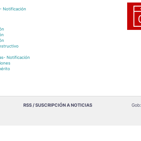
 Notificación
ión
ón
ión
nstructivo
as- Notificación
iones
érito
RSS / SUSCRIPCIÓN A NOTICIAS
Gob: