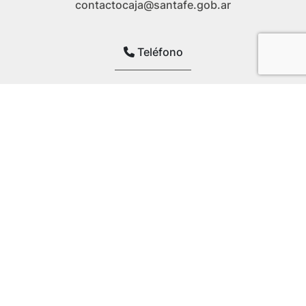
contactocaja@santafe.gob.ar
Teléfono
0800 - 444 - 3734
Dirección
1º Junta 2724, Santa Fe