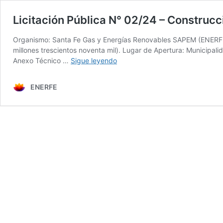
Licitación Pública N° 02/24 – Construc
Organismo: Santa Fe Gas y Energías Renovables SAPEM (ENERFE).
millones trescientos noventa mil). Lugar de Apertura: Municipa
Licitación
Anexo Técnico …
Sigue leyendo
Pública
N°
ENERFE
02/24
–
Construcción
Nueva
Estación
de
Regulación
y
Medición
de
Presión
–
Esperanza.