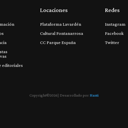
Locaciones
Redes
mación
Plataforma Lavardén
Instagram
os
Cultural Fontanarrosa
Facebook
ncia
CC Parque España
Twitter
stas
ivas
e editoriales
Copyright©2026| Desarrollado por
Hanti