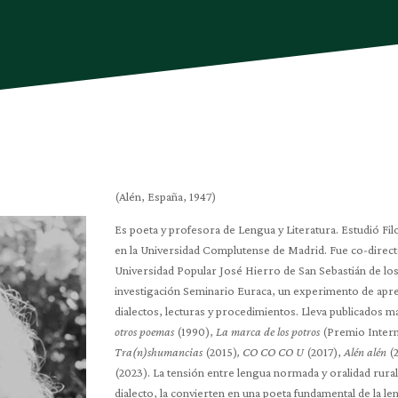
(Alén, España, 1947)
Es poeta y profesora de Lengua y Literatura. Estudió Fi
en la Universidad Complutense de Madrid. Fue co-directo
Universidad Popular José Hierro de San Sebastián de lo
investigación Seminario Euraca, un experimento de apren
dialectos, lecturas y procedimientos. Lleva publicados m
otros poemas
(1990),
La marca de los potros
(Premio Intern
Tra(n)shumancias
(2015)
, CO CO CO U
(2017),
Alén alén
(
(2023). La tensión entre lengua normada y oralidad rural,
dialecto, la convierten en una poeta fundamental de la le