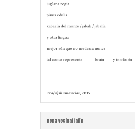
juglans regia
pinus edulis
xabarín del monte / jabalí / jabalía
y otra lingua
mejor aún que no medrara nunca
tal como representa bruta y territoria
Tra(n)shumancias
, 2015
nena vecinal lalín