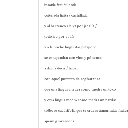
insania fraudulentia
coitelada finita / cuchillada
y al barranco ale ya por jabalía /
todo iso por el día
y a la noche lingüistas petapoco
se estupendan con vino y pónense
a dicir / decir / hacer
con aquel puntitito de seghuranza
que una lingua medra como medra un 
y otra lingua medra como medra un nardus
trébore cuadrifolia que te cruzas tamarindus índic
apium graveolens