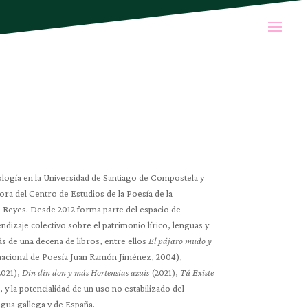
lología en la Universidad de Santiago de Compostela y
ra del Centro de Estudios de la Poesía de la
s Reyes. Desde 2012 forma parte del espacio de
dizaje colectivo sobre el patrimonio lírico, lenguas y
ás de una decena de libros, entre ellos
El pájaro mudo y
acional de Poesía Juan Ramón Jiménez, 2004),
2021),
Din din don y más Hortensias azuis
(2021),
Tú Existe
 y la potencialidad de un uso no estabilizado del
ngua gallega y de España.