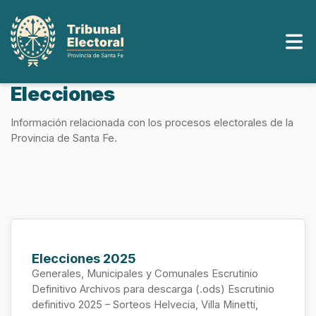
Saltar
al
contenido
Elecciones
Información relacionada con los procesos electorales de la
Provincia de Santa Fe.
Elecciones 2025
Generales, Municipales y Comunales Escrutinio
Definitivo Archivos para descarga (.ods) Escrutinio
definitivo 2025 – Sorteos Helvecia, Villa Minetti,