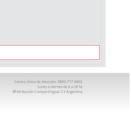
Centro Único de Atención: 0800-777-0801
Lunes a viernes de 8 a 18 hs
Atribución-CompartirIgual 2.5 Argentina
c