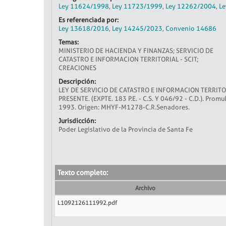
Ley 11624/1998
,
Ley 11723/1999
,
Ley 12262/2004
,
Le
Es referenciada por:
Ley 13618/2016
,
Ley 14245/2023
,
Convenio 14686
Temas:
MINISTERIO DE HACIENDA Y FINANZAS; SERVICIO DE
CATASTRO E INFORMACION TERRITORIAL - SCIT;
CREACIONES
Descripción:
LEY DE SERVICIO DE CATASTRO E INFORMACION TERRITORI
PRESENTE. (EXPTE. 183 P.E. - C.S. Y 046/92 - C.D.). Promu
1993. Origen: MHYF-M1278-C.R.Senadores.
Jurisdicción:
Poder Legislativo de la Provincia de Santa Fe
Texto completo:
Archivo
L1092126111992.pdf