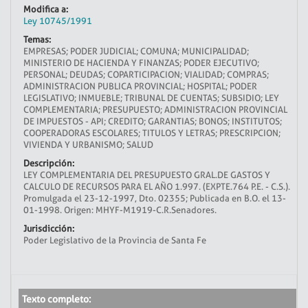
Modifica a:
Ley 10745/1991
Temas:
EMPRESAS; PODER JUDICIAL; COMUNA; MUNICIPALIDAD;
MINISTERIO DE HACIENDA Y FINANZAS; PODER EJECUTIVO;
PERSONAL; DEUDAS; COPARTICIPACION; VIALIDAD; COMPRAS;
ADMINISTRACION PUBLICA PROVINCIAL; HOSPITAL; PODER
LEGISLATIVO; INMUEBLE; TRIBUNAL DE CUENTAS; SUBSIDIO; LEY
COMPLEMENTARIA; PRESUPUESTO; ADMINISTRACION PROVINCIAL
DE IMPUESTOS - API; CREDITO; GARANTIAS; BONOS; INSTITUTOS;
COOPERADORAS ESCOLARES; TITULOS Y LETRAS; PRESCRIPCION;
VIVIENDA Y URBANISMO; SALUD
Descripción:
LEY COMPLEMENTARIA DEL PRESUPUESTO GRAL.DE GASTOS Y
CALCULO DE RECURSOS PARA EL AÑO 1.997. (EXPTE.764 P.E. - C.S.).
Promulgada el 23-12-1997, Dto. 02355; Publicada en B.O. el 13-
01-1998. Origen: MHYF-M1919-C.R.Senadores.
Jurisdicción:
Poder Legislativo de la Provincia de Santa Fe
Texto completo: