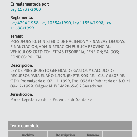
Es reglamentada por:
Ley 11732/2000
Reglamenta:
Ley 4794/1958
,
Ley 10554/1990
,
Ley 11556/1998
,
Ley
11696/1999
Temas:
PRESUPUESTO; MINISTERIO DE HACIENDA Y FINANZAS; DEUDAS;
FINANCIACION; ADMINISTRACION PUBLICA PROVINCIAL;
VEHICULOS; CREDITO; LETRAS TESORERIA; PENSION; SALDOS;
FONDOS; POLICIA
Descripción:
LEY DE PRESUPUESTO GENERAL DE GASTOS Y CALCULO DE
RECURSOS PARA EL AÑO 1.999. (EXPTE. 905 P.E. - C.S. Y 6407 P.E. -
C.D.). Promulgada el 07-12-1999, Dto. 03861; Publicada en B.O. el
09-12-1999. Origen: MHYF-M2065-C.R.Senadores.
Jurisdicción:
Poder Legislativo de la Provincia de Santa Fe
Texto completo:
Archivo
Descripción
Tamaño