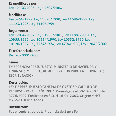
Es modificada por:
Ley 12136/2003
,
Ley 12397/2004
Modifica a:
Ley 3456/1997
,
Ley 11876/2000
,
Ley 11696/1999
,
Ley
11123/1993
,
Ley 5110/1959
Reglamenta:
Ley 12036/2002
,
Ley 11965/2001
,
Ley 11887/2001
,
Ley
10955/1992
,
Ley 10554/1990
,
Ley 10552/1990
,
Ley
10120/1987
,
Ley 7234/1974
,
Ley 4794/1958
,
Ley 12045/2002
Es referenciada por:
Decreto 0001/2003
Temas:
EMERGENCIA; PRESUPUESTO; MINISTERIO DE HACIENDA Y
FINANZAS; IMPUESTO; ADMINISTRACION PUBLICA PROVINCIAL;
ESCRITURACION
Descripción:
LEY DE PRESUPUESTO GENERAL DE GASTOS Y CÁLCULO DE
RECURSOS PARA EL AÑO 2003. Promulgada el 30-12-2002, Dto.
3776/2002; Publicada en B.O. el 16-01-2003. Origen: MHYF-
M2552-C.R.Diputados.
Jurisdicción:
Poder Legislativo de la Provincia de Santa Fe