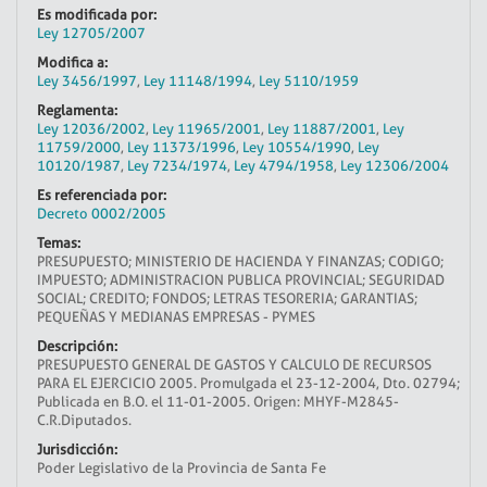
Es modificada por:
Ley 12705/2007
Modifica a:
Ley 3456/1997
,
Ley 11148/1994
,
Ley 5110/1959
Reglamenta:
Ley 12036/2002
,
Ley 11965/2001
,
Ley 11887/2001
,
Ley
11759/2000
,
Ley 11373/1996
,
Ley 10554/1990
,
Ley
10120/1987
,
Ley 7234/1974
,
Ley 4794/1958
,
Ley 12306/2004
Es referenciada por:
Decreto 0002/2005
Temas:
PRESUPUESTO; MINISTERIO DE HACIENDA Y FINANZAS; CODIGO;
IMPUESTO; ADMINISTRACION PUBLICA PROVINCIAL; SEGURIDAD
SOCIAL; CREDITO; FONDOS; LETRAS TESORERIA; GARANTIAS;
PEQUEÑAS Y MEDIANAS EMPRESAS - PYMES
Descripción:
PRESUPUESTO GENERAL DE GASTOS Y CALCULO DE RECURSOS
PARA EL EJERCICIO 2005. Promulgada el 23-12-2004, Dto. 02794;
Publicada en B.O. el 11-01-2005. Origen: MHYF-M2845-
C.R.Diputados.
Jurisdicción:
Poder Legislativo de la Provincia de Santa Fe