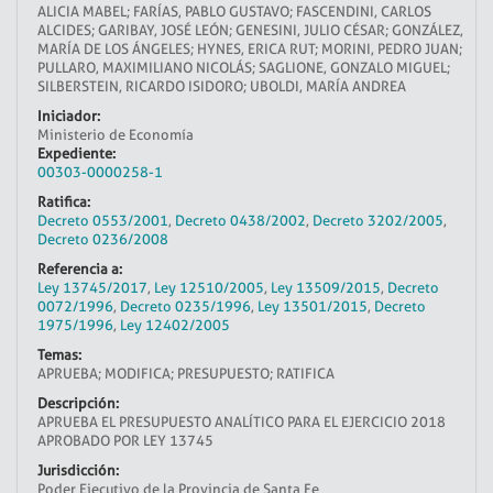
ALICIA MABEL; FARÍAS, PABLO GUSTAVO; FASCENDINI, CARLOS
ALCIDES; GARIBAY, JOSÉ LEÓN; GENESINI, JULIO CÉSAR; GONZÁLEZ,
MARÍA DE LOS ÁNGELES; HYNES, ERICA RUT; MORINI, PEDRO JUAN;
PULLARO, MAXIMILIANO NICOLÁS; SAGLIONE, GONZALO MIGUEL;
SILBERSTEIN, RICARDO ISIDORO; UBOLDI, MARÍA ANDREA
Iniciador:
Ministerio de Economía
Expediente:
00303-0000258-1
Ratifica:
Decreto 0553/2001
,
Decreto 0438/2002
,
Decreto 3202/2005
,
Decreto 0236/2008
Referencia a:
Ley 13745/2017
,
Ley 12510/2005
,
Ley 13509/2015
,
Decreto
0072/1996
,
Decreto 0235/1996
,
Ley 13501/2015
,
Decreto
1975/1996
,
Ley 12402/2005
Temas:
APRUEBA; MODIFICA; PRESUPUESTO; RATIFICA
Descripción:
APRUEBA EL PRESUPUESTO ANALÍTICO PARA EL EJERCICIO 2018
APROBADO POR LEY 13745
Jurisdicción:
Poder Ejecutivo de la Provincia de Santa Fe