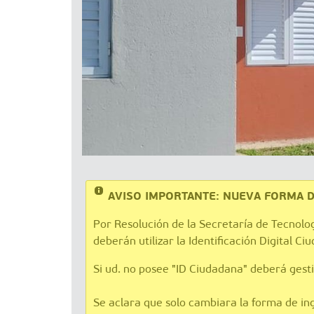
AVISO IMPORTANTE: NUEVA FORMA DE
Por Resolución de la Secretaría de Tecnolo
deberán utilizar la Identificación Digital C
Si ud. no posee "ID Ciudadana" deberá gest
Se aclara que solo cambiara la forma de ingr