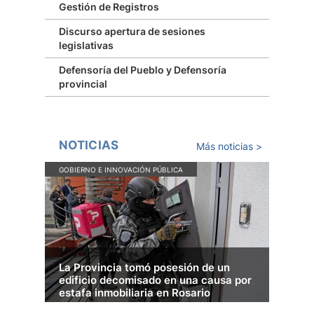
Gestión de Registros
Discurso apertura de sesiones
legislativas
Defensoría del Pueblo y Defensoría
provincial
NOTICIAS
Más noticias >
GOBIERNO E INNOVACIÓN PÚBLICA
GOB
La Provincia tomó posesión de un
La 
edificio decomisado en una causa por
ron
estafa inmobiliaria en Rosario
ant