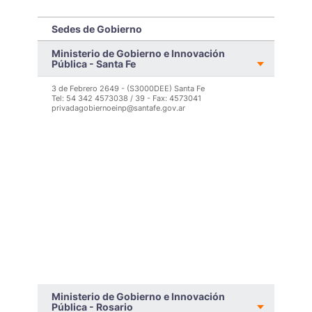
El operativo se realizó por orden judicial sobre un
Repr
inmueble de 27 departamentos vinculado a una
depa
investigación por estafa inmobiliaria.
Colo
Sedes de Gobierno
el G
de a
Ministerio de Gobierno e Innovación
Pública - Santa Fe
LEER MÁS >
3 de Febrero 2649 - (S3000DEE) Santa Fe
Tel: 54 342 4573038 / 39 - Fax: 4573041
privadagobiernoeinp@santafe.gov.ar
Ministerio de Gobierno e Innovación
Pública - Rosario