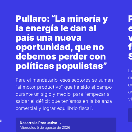
Pullaro: “La minería y
la energía le dan al
país una nueva
oportunidad, que no
debemos perder con
políticas populistas”
L
m
Para el mandatario, esos sectores se suman
c
“al motor productivo” que ha sido el campo
a
durante un siglo y medio, para “empezar a
v
saldar el déficit que teníamos en la balanza
comercial y lograr equilibrio fiscal”.
a
Desarrollo Productivo
Miércoles 5 de agosto de 2026