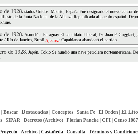
o de 1928
.
stados Unidos. Madrid, España Fue designado el nuevo censor de
iesto de la Junta Nacional de la Alianza Republicada al pueblo español. Depo
ekhine.
o de 1928
.
Asunción, Paraguay El candidato Liberal, Dr. Juan P. Guggiari, ga
te / Río de Janeiro, Brasíl
: Capablanca abandonó el partido.
Ajedrez
ro de 1928
.
Japón, Tokio Se hundió una nave petrolera norteamericana. Dep
.
Destacadas
El Lito
|
Buscar
|
|
Conceptos
|
Santa Fe
|
El Orden
|
s
|
SIPAR
|
Decretos (Archivo)
|
Florian Paucke
|
CFI
|
Censo 1887
Proyecto
|
Archivo
|
Castañeda
|
Consulta
|
Términos y Condicione