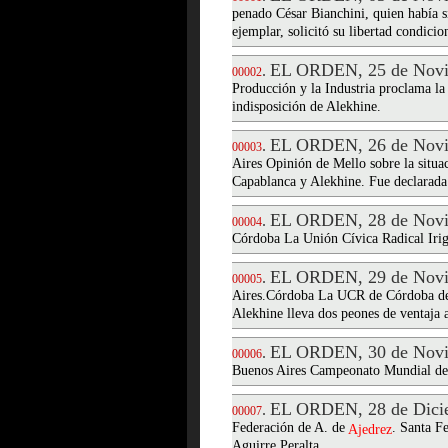
penado César Bianchini, quien había s
ejemplar, solicitó su libertad condicio
EL ORDEN, 25 de Novi
.
00002
Producción y la Industria proclama l
indisposición de Alekhine.
EL ORDEN, 26 de Novi
.
00003
Aires Opinión de Mello sobre la situ
Capablanca y Alekhine. Fue declarada 
EL ORDEN, 28 de Novi
.
00004
Córdoba La Unión Cívica Radical Irig
EL ORDEN, 29 de Novi
.
00005
Aires.Córdoba La UCR de Córdoba des
Alekhine lleva dos peones de ventaja 
EL ORDEN, 30 de Novi
.
00006
Buenos Aires Campeonato Mundial d
EL ORDEN, 28 de Dici
.
00007
Federación de A. de
. Santa F
Ajedrez
Aguirre Peralta.