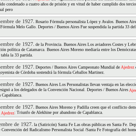
ido condenado a cuatro años de prisión y en vitud de haber cumplido dos tercio
nal pero
embre de 1927
.
Rosario Fórmula personalista López y Avalos. Buenos Air
a Fórmula Melo Gallo. Deportes / Buenos Aires Fue suspendida la partida 33 d
embre de 1927
.
de la Provincia. Buenos Aires Los aviadores Costes y Leb
ación política de Catamarca. Buenos Aires Moreno mediaría entre los Demócrat
tabla la 33 partida.
embre de 1927
.
Deportes / Buenos Aires Campeonato Mundial de
Ajedrez
oyenista de Córdoba sostendrá la fórmula Ceballos Martinez.
embre de 1927
.
Buenos Aires Los Personalistas llevan ventaja en las elec
ignó a los delegados de la Convención Nacional. Deportes / Buenos Aires
Aje
a Capablanca.
embre de 1927
.
Buenos Aires Moreno y Padilla creen que el conflicto demó
e
: Triunfo de Alekhine por abandono de Capablanca.
Ajedrez
embre de 1927
.
la (Satiricón) Santa Fe Las obras públicas en Santa Fe. De
e Convención del Radicalismo Personalista Social /Santa Fe Fotografía del hom