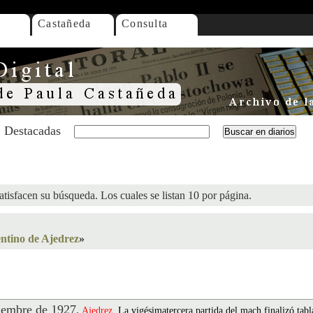
Castañeda
Consulta
Destacadas
atisfacen su búsqueda. Los cuales se listan 10 por página.
tino de Ajedrez
»
embre de 1927
.
Ajedrez
. La vigésimatercera partida del mach finalizó tabl