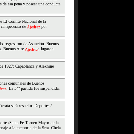
s de esa pena y poseer una conducta
es El Comité Nacional de la
el campeonato de
por
Ajedrez
rix regresaron de Asunción. Buenos
as. Buenos Aire
: Jugaron
Ajedrez
de 1927: Capablanca y Alekhine
ciones comunales de Buenos
: La 34º partida fue suspendida.
drez
crata será resuelto. Deportes /
porte /Santa Fe Torneo Mayor de la
enaje a la memoria de la Srta. Chela