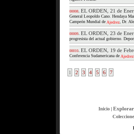
EL ORDEN, 21 de Ener
.
00008
General Leopoldo Cano. Hendaya Manif
Campeón Mundial de
, Dr. Al
Ajedrez
EL ORDEN, 23 de Ener
.
00009
progresista del actual gobierno. Depor
EL ORDEN, 19 de Febre
.
00010
Conferencia Sudamericana de
Ajedrez
1
2
3
4
5
6
7
Explorar
Inicio
|
Coleccione