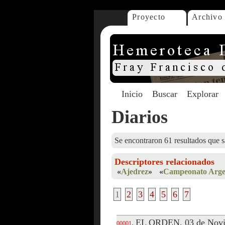
Proyecto
Archivo
Inicio
Buscar
Explorar
Diarios
Se encontraron 61 resultados que s
Descriptores relacionados
«
Ajedrez
»
«
Campeonato Argen
1
2
3
4
5
6
7
EL ORDEN, 03 de Novi
.
00001