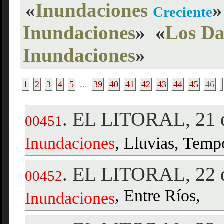
«
Inundaciones
»
Creciente
Inundaciones
»
«
Los Da
Inundaciones
»
1
2
3
4
5
...
39
40
41
42
43
44
45
46
EL LITORAL, 21 d
.
00451
Inundaciones
, Lluvias, Temp
EL LITORAL, 22 d
.
00452
, Entre Ríos,
Inundaciones