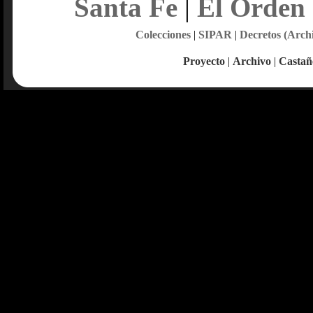
Santa Fe
|
El Orden
Colecciones
|
SIPAR
|
Decretos (Arch
Proyecto
|
Archivo
|
Castañ