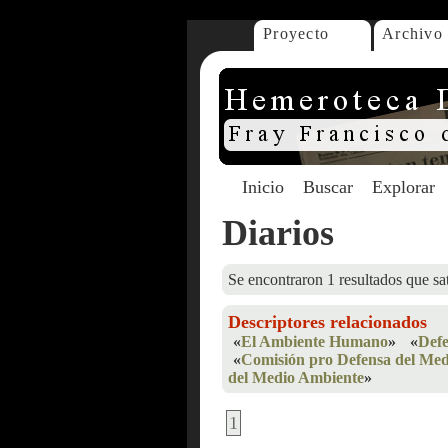
Proyecto
Archivo
Inicio
Buscar
Explorar
Diarios
Se encontraron 1 resultados que sat
Descriptores relacionados
«
El Ambiente Humano
»
«
Def
«
Comisión pro Defensa del Me
del Medio Ambiente
»
1