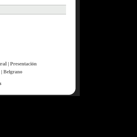
ral
|
Presentación
|
Belgrano
s