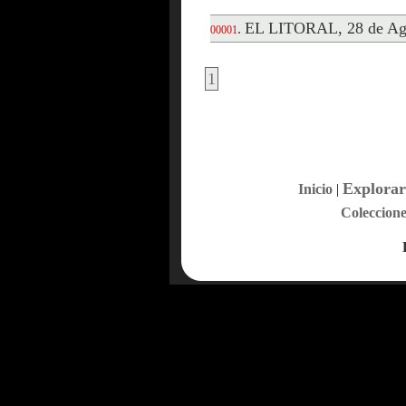
EL LITORAL, 28 de Ag
.
00001
1
Explorar
Inicio
|
Coleccione