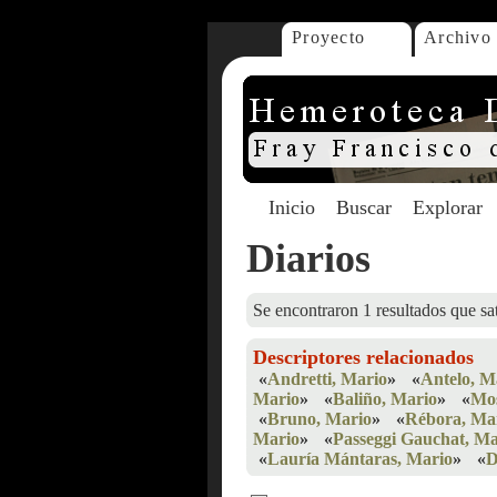
Proyecto
Archivo
Inicio
Buscar
Explorar
Diarios
Se encontraron 1 resultados que sat
Descriptores relacionados
«
Andretti, Mario
»
«
Antelo, M
Mario
»
«
Baliño, Mario
»
«
Mos
«
Bruno, Mario
»
«
Rébora, Ma
Mario
»
«
Passeggi Gauchat, Ma
«
Lauría Mántaras, Mario
»
«
D