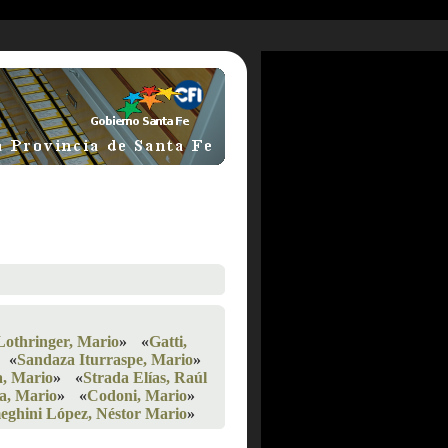
Lothringer, Mario
»
«
Gatti,
«
Sandaza Iturraspe, Mario
»
a, Mario
»
«
Strada Elías, Raúl
a, Mario
»
«
Codoni, Mario
»
eghini López, Néstor Mario
»