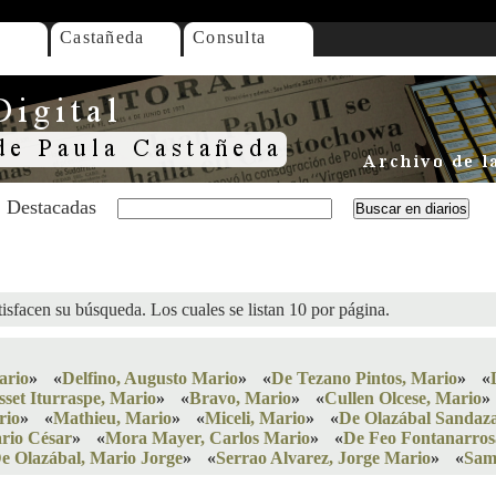
Castañeda
Consulta
Destacadas
isfacen su búsqueda. Los cuales se listan 10 por página.
ario
»
«
Delfino, Augusto Mario
»
«
De Tezano Pintos, Mario
»
«
set Iturraspe, Mario
»
«
Bravo, Mario
»
«
Cullen Olcese, Mario
»
rio
»
«
Mathieu, Mario
»
«
Miceli, Mario
»
«
De Olazábal Sandaz
rio César
»
«
Mora Mayer, Carlos Mario
»
«
De Feo Fontanarros
e Olazábal, Mario Jorge
»
«
Serrao Alvarez, Jorge Mario
»
«
Sam