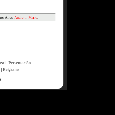
nos Aires,
Andretti
,
Mario
,
ral
|
Presentación
|
Belgrano
s