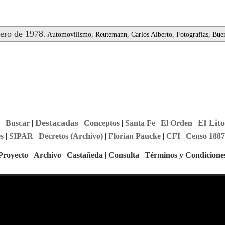
ero de 1978
.
Automovilismo, Reutemann, Carlos Alberto, Fotografías, Bue
Destacadas
El Lito
|
Buscar
|
|
Conceptos
|
Santa Fe
|
El Orden
|
s
|
SIPAR
|
Decretos (Archivo)
|
Florian Paucke
|
CFI
|
Censo 1887
Proyecto
|
Archivo
|
Castañeda
|
Consulta
|
Términos y Condicione