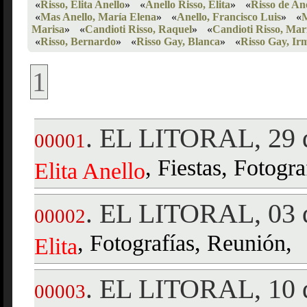
«
Risso, Elita Anello
»
«
Anello Risso, Elita
»
«
Risso de Ane
«
Mas Anello, María Elena
»
«
Anello, Francisco Luis
»
«
M
Marisa
»
«
Candioti Risso, Raquel
»
«
Candioti Risso, Marí
«
Risso, Bernardo
»
«
Risso Gay, Blanca
»
«
Risso Gay, Ir
1
EL LITORAL, 29 d
.
00001
, Fiestas, Fotogra
Elita
Anello
EL LITORAL, 03 d
.
00002
, Fotografías, Reunión,
Elita
EL LITORAL, 10 d
.
00003