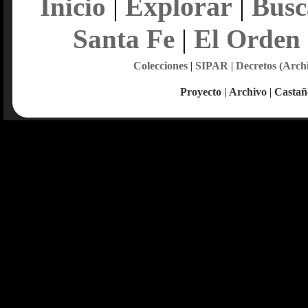
Explorar
Inicio
|
|
Busc
Santa Fe
|
El Orden
Colecciones
|
SIPAR
|
Decretos (Arch
Proyecto
|
Archivo
|
Castañ