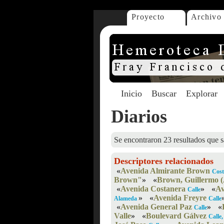
Proyecto
Archivo
Inicio
Buscar
Explorar
Diarios
Se encontraron 23 resultados que s
Descriptores relacionados
«
Avenida Almirante Brown
Cost
Brown"
»
«
Brown, Guillermo (
«
Avenida Costanera
»
«
Av
Calle
»
«
Avenida Freyre
Alameda
Calle
«
Avenida General Paz
»
«
Calle
Valle
»
«
Boulevard Gálvez
Calle