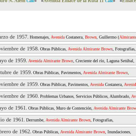
dro N. Alem
»
«
Avenida Enlace de la Ruta 11
»
«
Enlace
Calle
Calle
rzo de 1957
.
Homenajes,
Avenida
Costanera,
Brown
, Guillermo (
Almirant
viembre de 1958
.
Obras Públicas,
Avenida
Almirante
Brown
, Fotografías,
yo de 1959
.
Avenida
Almirante
Brown
, Creciente del río, Laguna Setúbal,
ubre de 1959
.
Obras Públicas, Pavimentos,
Avenida
Almirante
Brown
,
viembre de 1959
.
Obras Públicas, Pavimentos,
Avenida
Costanera,
Avenid
viembre de 1960
.
Problemas Urbanos, Servicios Públicos, Alumbrado,
Av
yo de 1961
.
Obras Públicas, Muro de Contención,
Avenida
Almirante
Bro
io de 1961
.
Derrumbe,
Avenida
Almirante
Brown
, Fotografías,
rero de 1962
.
Obras Públicas,
Avenida
Almirante
Brown
, Inundaciones,