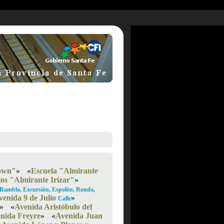
rown"
»
«
Escuela "Almirante
os "Almirante Irízar"
»
 Rambla, Excursión, Espolón, Ronda,
venida 9 de Julio
»
Calle
»
«
Avenida Aristóbulo del
enida Freyre
»
«
Avenida Juan