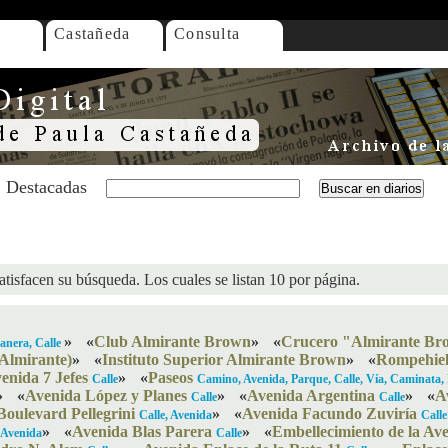
Castañeda
Consulta
Destacadas
atisfacen su búsqueda. Los cuales se listan 10 por página.
»
«
Club Almirante Brown
»
«
Crucero "Almirante B
anera, Calle
Almirante)
»
«
Instituto Superior Almirante Brown
»
«
Rompehiel
enida 7 Jefes
»
«
Paseos
Calle
Camino, Avenida, Parque, Calle, Vía, Caminata,
»
«
Avenida López y Planes
»
«
Avenida Argentina
»
«
A
Calle
Calle
Boulevard Pellegrini
»
«
Avenida Facundo Zuviría
Calle, Avenida
Calle
»
«
Avenida Blas Parera
»
«
Embellecimiento de la Av
, Avenida
Calle