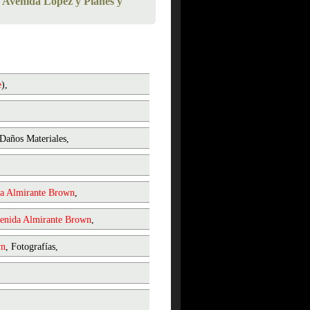
 Avenida López y Planes y
e
),
 Daños Materiales,
a
Almirante
Brown
,
enida
Almirante
Brown
,
wn
, Fotografías,