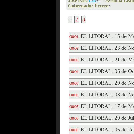
José Paso
»
«
Avenida Lean
Calle
Gobernador Freyre
»
1
2
3
EL LITORAL, 15 de Ma
.
00001
EL LITORAL, 23 de No
.
00002
EL LITORAL, 21 de Ma
.
00003
EL LITORAL, 06 de Oct
.
00004
EL LITORAL, 20 de No
.
00005
EL LITORAL, 03 de No
.
00006
EL LITORAL, 17 de Ma
.
00007
EL LITORAL, 29 de Jul
.
00008
EL LITORAL, 06 de Feb
.
00009