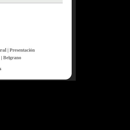
ral
|
Presentación
|
Belgrano
s