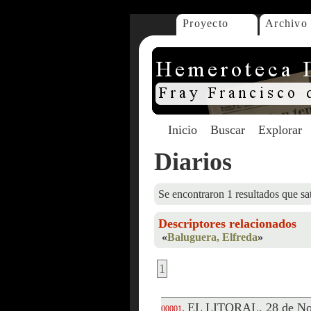
Proyecto
Archivo
Inicio
Buscar
Explorar
Diarios
Se encontraron 1 resultados que sat
Descriptores relacionados
«
Baluguera, Elfreda
»
1
EL LITORAL, 28 de No
.
00001