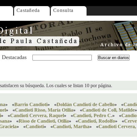
Castañeda
Consulta
Destacadas
satisfacen su búsqueda. Los cuales se listan 10 por página.
ana
»
«
Barrio Candioti
»
«
Doldán Candioti de Cabello
»
«
Candio
uel
»
«
Candioti Risso, María Otilia
»
«
Candioti de Coll, Matilde
»
i
»
«
Candioti Cervera, Raquel
»
«
Candioti, Pedro C.
»
«
Candiot
usana
»
«
Risso de Candioti, Otilia
»
«
Candioti, Rodolfo
»
«
Cerve
Graciela
»
«
Candioti
»
«
Candioti, Martha
»
«
Candioti Cervera,