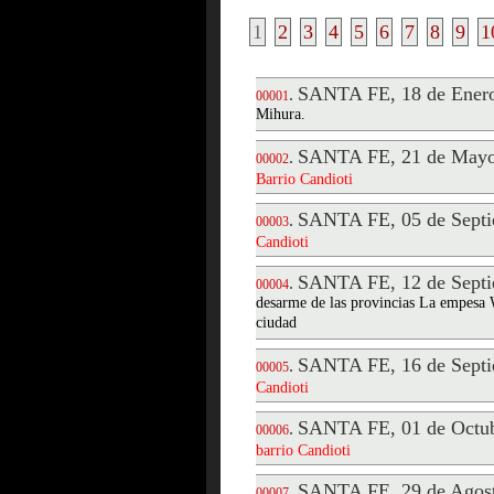
1
2
3
4
5
6
7
8
9
1
SANTA FE, 18 de Enero
.
00001
Mihura.
SANTA FE, 21 de Mayo
.
00002
Barrio
Candioti
SANTA FE, 05 de Septi
.
00003
Candioti
SANTA FE, 12 de Septi
.
00004
desarme de las provincias La empesa W
ciudad
SANTA FE, 16 de Septi
.
00005
Candioti
SANTA FE, 01 de Octub
.
00006
barrio
Candioti
SANTA FE, 29 de Agost
.
00007