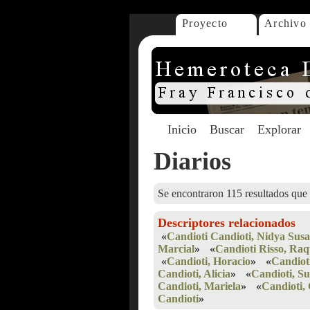
Proyecto
Archivo
Inicio
Buscar
Explorar
Diarios
Se encontraron 115 resultados que 
Descriptores relacionados
«
Candioti Candioti, Nidya Sus
Marcial
»
«
Candioti Risso, Raq
«
Candioti, Horacio
»
«
Candiot
Candioti, Alicia
»
«
Candioti, S
Candioti, Mariela
»
«
Candioti, 
Candioti
»