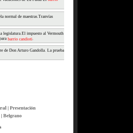
ela normal de maestras.Tranvías
la legislatura.El impuesto al Vermouth
 para
.
barrio
candioti
bre de Don Arturo Gandolla. La prueba
ral
|
Presentación
|
Belgrano
s