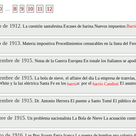
0
...
8
9
10
11
12
 de 1912
.
La cuestión santafesina.Escases de harina.Nuevos impuestos.
Barri
 de 1913
.
Materia impositiva Procedimientos censurables en la linea del Ferr
embre de 1915
.
Notas de la Guerra Europea En tonale los Italianos se apo
embre de 1915
.
La bola de nieve, el affaire del dia La empresa de tranvías
hite y la luz eléctrica Santa Fe en los
s: por el
El asunto 
barrio
barrio
Candioti
embre de 1915
.
Dr. Antonio Herrera El puente a Santo Tomé El público de 
re de 1915
.
Un problema nacionalista La Bola de Nieve La acusación contra
o de 1916
.
Los Boy Scouts Feria franca La quema de bombas pro colonia d