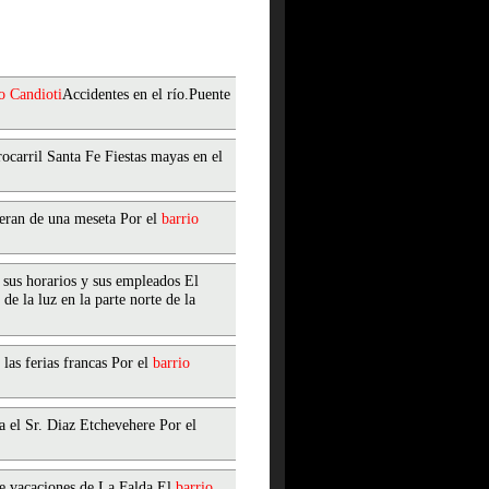
o
Candioti
Accidentes en el río.Puente
ocarril Santa Fe Fiestas mayas en el
deran de una meseta Por el
barrio
, sus horarios y sus empleados El
de la luz en la parte norte de la
las ferias francas Por el
barrio
 el Sr. Diaz Etchevehere Por el
e vacaciones de La Falda El
barrio