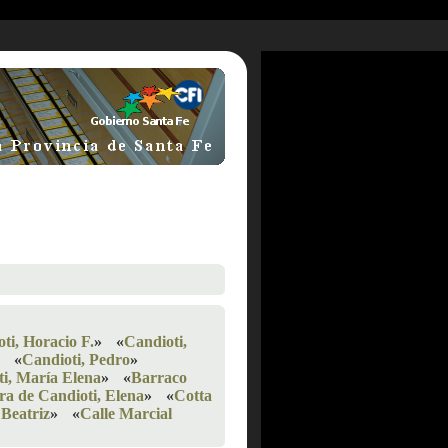
ti, Horacio F.
»
«
Candioti,
«
Candioti, Pedro
»
i, María Elena
»
«
Barraco
ra de Candioti, Elena
»
«
Cotta
 Beatriz
»
«
Calle Marcial