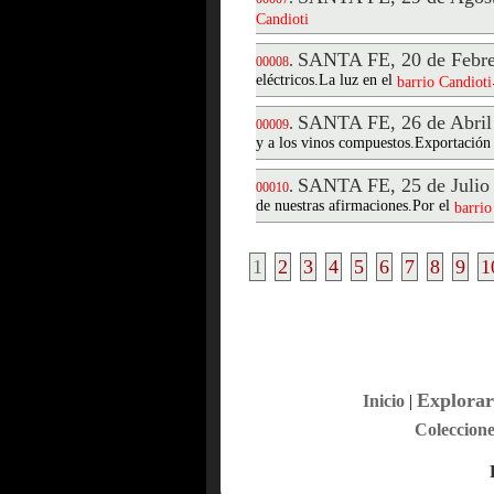
Candioti
SANTA FE, 20 de Febre
.
00008
eléctricos.La luz en el
barrio
Candioti
SANTA FE, 26 de Abril
.
00009
y a los vinos compuestos.Exportación
SANTA FE, 25 de Julio
.
00010
de nuestras afirmaciones.Por el
barrio
1
2
3
4
5
6
7
8
9
1
Explorar
Inicio
|
Coleccione