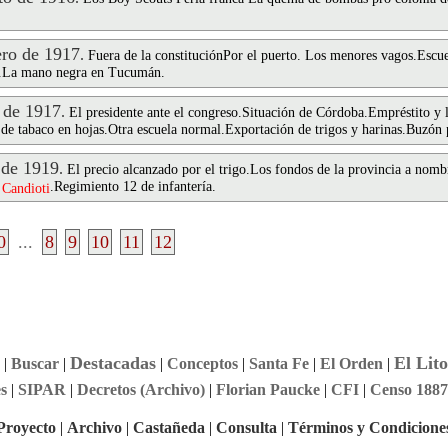
ro de 1917
.
Fuera de la constituciónPor el puerto. Los menores vagos.Escu
.La mano negra en Tucumán.
 de 1917
.
El presidente ante el congreso.Situación de Córdoba.Empréstito y 
 de tabaco en hojas.Otra escuela normal.Exportación de trigos y harinas.Buzón
 de 1919
.
El precio alcanzado por el trigo.Los fondos de la provincia a nom
.Regimiento 12 de infantería.
Candioti
0
...
8
9
10
11
12
Destacadas
El Lito
|
Buscar
|
|
Conceptos
|
Santa Fe
|
El Orden
|
s
|
SIPAR
|
Decretos (Archivo)
|
Florian Paucke
|
CFI
|
Censo 1887
Proyecto
|
Archivo
|
Castañeda
|
Consulta
|
Términos y Condicione