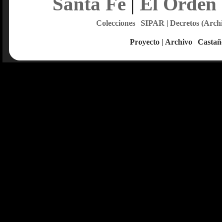
Santa Fe
|
El Orden
Colecciones
|
SIPAR
|
Decretos (Arch
Proyecto
|
Archivo
|
Castañ