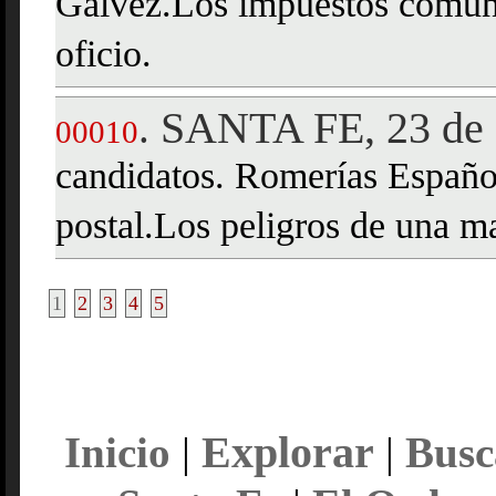
Gálvez.Los impuestos comuna
oficio.
SANTA FE, 23 de 
.
00010
candidatos. Romerías Españo
postal.Los peligros de una m
1
2
3
4
5
Explorar
Inicio
|
|
Busc