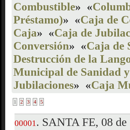
Combustible
»
«
Columbi
Préstamo)
»
«
Caja de C
Caja
»
«
Caja de Jubilac
Conversión
»
«
Caja de 
Destrucción de la Lang
Municipal de Sanidad y
Jubilaciones
»
«
Caja Mu
1
2
3
4
5
SANTA FE, 08 de 
.
00001