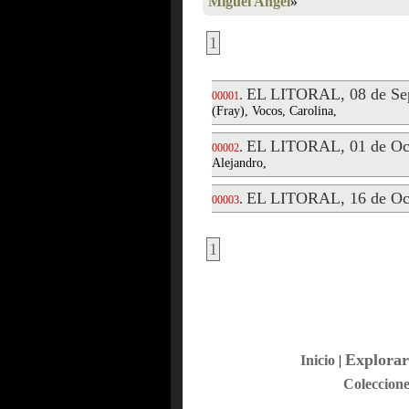
Miguel Angel
»
1
EL LITORAL, 08 de Sep
.
00001
(Fray), Vocos, Carolina,
EL LITORAL, 01 de Oct
.
00002
Alejandro,
EL LITORAL, 16 de Oct
.
00003
1
Explorar
Inicio
|
Coleccione