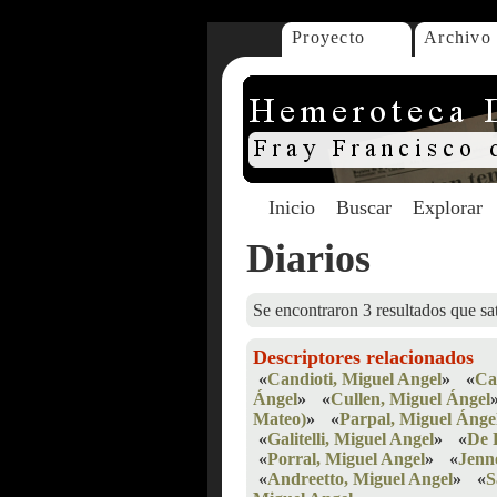
Proyecto
Archivo
Inicio
Buscar
Explorar
Diarios
Se encontraron 3 resultados que sat
Descriptores relacionados
«
Candioti, Miguel Angel
»
«
Ca
Ángel
»
«
Cullen, Miguel Ángel
Mateo)
»
«
Parpal, Miguel Ánge
«
Galitelli, Miguel Angel
»
«
De 
«
Porral, Miguel Angel
»
«
Jenn
«
Andreetto, Miguel Angel
»
«
S