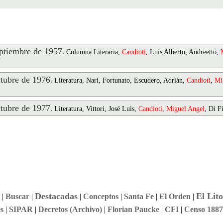
tiembre de 1957
.
Columna Literaria,
Candioti
, Luis Alberto, Andreetto,
ubre de 1976
.
Literatura, Nari, Fortunato, Escudero, Adrián,
Candioti
,
Mi
ubre de 1977
.
Literatura, Vittori, José Luis,
Candioti
,
Miguel
Angel
, Di F
Destacadas
El Lito
|
Buscar
|
|
Conceptos
|
Santa Fe
|
El Orden
|
s
|
SIPAR
|
Decretos (Archivo)
|
Florian Paucke
|
CFI
|
Censo 1887