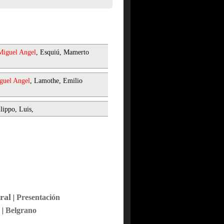
Miguel
Angel
, Esquiú, Mamerto
guel
Angel
, Lamothe, Emilio
ilippo, Luis,
ral
|
Presentación
|
Belgrano