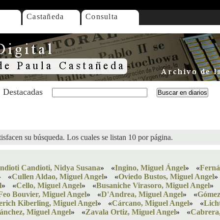
Castañeda
Consulta
Destacadas
isfacen su búsqueda. Los cuales se listan 10 por página.
ndioti Candioti, Nidya Susana
»
«
Ingino, Miguel Ángel
»
«
Ferná
»
«
Cullen Aldao, Miguel Angel
»
«
Oviedo Bustos, Miguel Angel
»
l
»
«
Cello, Miguel Angel
»
«
Busaniche Virasoro, Miguel Angel
»
Feo Bouvier, Miguel Angel
»
«
D'Andrea, Miguel Angel
»
«
Gómez 
erich Kiberling, Miguel Angel
»
«
Cárcano, Miguel Angel
»
«
Lich
ánchez, Miguel Angel
»
«
Zavala Ortiz, Miguel Angel
»
«
Cabrera,