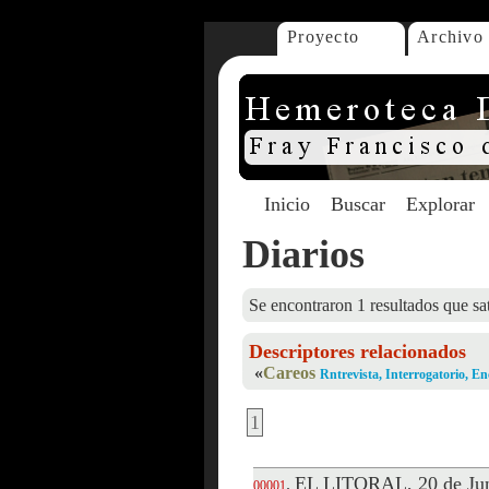
Proyecto
Archivo
Inicio
Buscar
Explorar
Diarios
Se encontraron 1 resultados que sat
Descriptores relacionados
«
Careos
Rntrevista, Interrogatorio, 
1
EL LITORAL, 20 de Jun
.
00001