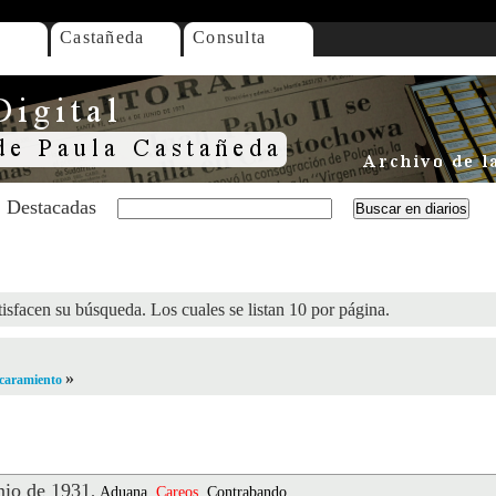
Castañeda
Consulta
Destacadas
isfacen su búsqueda. Los cuales se listan 10 por página.
»
Encaramiento
io de 1931
.
Aduana,
Careos
, Contrabando,