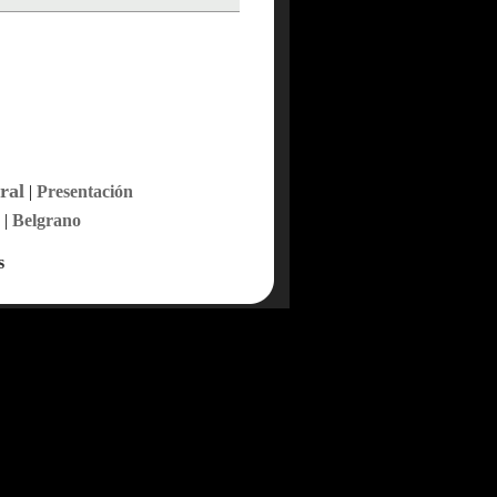
ral
|
Presentación
|
Belgrano
s