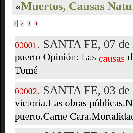
«
Muertos, Causas Natu
1
2
3
4
SANTA FE, 07 de 
.
00001
puerto Opinión: Las
de
causas
Tomé
SANTA FE, 03 de 
.
00002
victoria.Las obras públicas.
puerto.Carne Cara.Mortalidad 