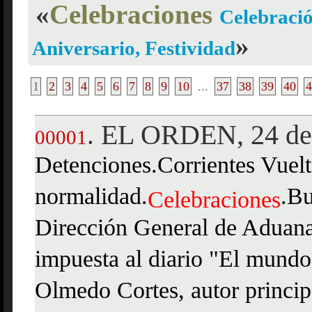
«
Celebraciones
Celebraci
»
Aniversario, Festividad
1
2
3
4
5
6
7
8
9
10
...
37
38
39
40
4
EL ORDEN, 24 de 
.
00001
Detenciones.Corrientes Vuelt
normalidad.
.Bu
Celebraciones
Dirección General de Aduana
impuesta al diario "El mundo"
Olmedo Cortes, autor principa