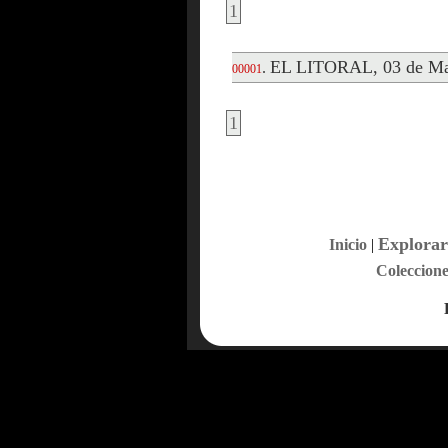
1
EL LITORAL, 03 de Ma
.
00001
1
Explorar
Inicio
|
Coleccione