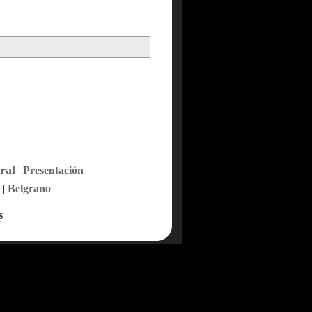
ral
|
Presentación
|
Belgrano
s