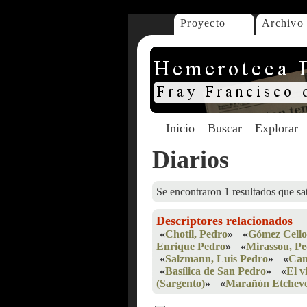
Proyecto
Archivo
Inicio
Buscar
Explorar
Diarios
Se encontraron 1 resultados que sat
Descriptores relacionados
«
Chotil, Pedro
»
«
Gómez Cello
Enrique Pedro
»
«
Mirassou, P
«
Salzmann, Luis Pedro
»
«
Can
«
Basílica de San Pedro
»
«
El v
(Sargento)
»
«
Marañón Etcheve