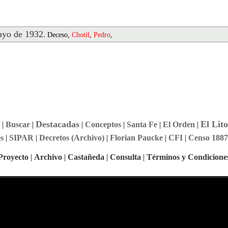
yo de 1932
.
Deceso,
Chotil
,
Pedro
,
Destacadas
El Lito
|
Buscar
|
|
Conceptos
|
Santa Fe
|
El Orden
|
s
|
SIPAR
|
Decretos (Archivo)
|
Florian Paucke
|
CFI
|
Censo 1887
Proyecto
|
Archivo
|
Castañeda
|
Consulta
|
Términos y Condicione