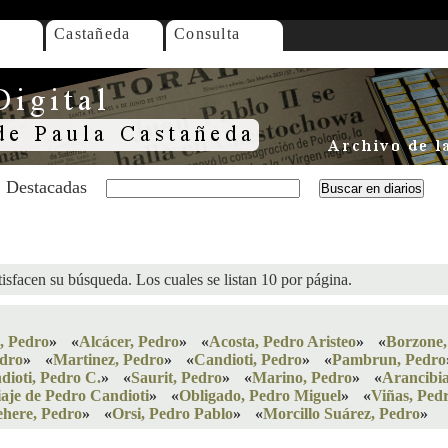
Castañeda
Consulta
Destacadas
isfacen su búsqueda. Los cuales se listan 10 por página.
, Pedro
»
«
Alcácer, Pedro
»
«
Acosta, Pedro Aristeo
»
«
Borzone,
edro
»
«
Martinez, Pedro
»
«
Candioti, Pedro
»
«
Pambrun, Pedro
dioti, Pedro C.
»
«
Saurit, Pedro
»
«
Marino, Pedro
»
«
Arancibia
iaje de Pedro Candioti
»
«
Obligado, Pedro Miguel
»
«
Viñas, Ped
here, Pedro
»
«
Orsi, Pedro Pablo
»
«
Morcillo Suárez, Pedro
»