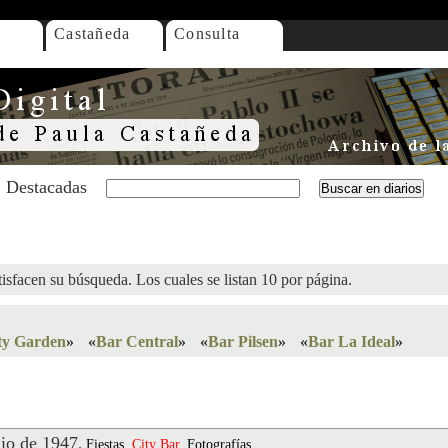
Castañeda
Consulta
Destacadas
isfacen su búsqueda. Los cuales se listan 10 por página.
ty Garden
»
«
Bar Central
»
«
Bar Pilsen
»
«
Bar La Ideal
»
io de 1947
.
Fiestas,
City
Bar
, Fotografías,