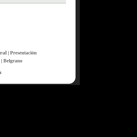
ral
|
Presentación
|
Belgrano
s