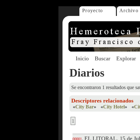
Proyecto
Archivo
Inicio
Buscar
Explorar
Diarios
Se encontraron 1 resultados que sat
Descriptores relacionados
«
City Bar
»
«
City Hotel
»
«
Ci
1
EL LITORAL, 15 de Jul
.
00001