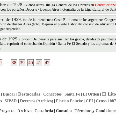
bre de 1928
.
Buenos Aires Huelga General de los Obreros en
Construccione
con los porteños.Deporte / Buenos Aires Fotografía de la Liga Cultural de Sant
ro de 1929
.
ión de la intendencia Costa El idioma de los argentinos Congr
colón de Buenos Aires (foto) Mejoras al puerto Labor del consejo de educació
gar Argentino
 de 1929
.
Concejo Deliberante para analizar los gastos, deudas de paviment
falta reprimir el contrabando.Opinión / Santa Fe El Senado y los diplomas de 
a.
0
...
38
39
40
41
42
Destacadas
El Lito
|
Buscar
|
|
Conceptos
|
Santa Fe
|
El Orden
|
s
|
SIPAR
|
Decretos (Archivo)
|
Florian Paucke
|
CFI
|
Censo 1887
Proyecto
|
Archivo
|
Castañeda
|
Consulta
|
Términos y Condicione