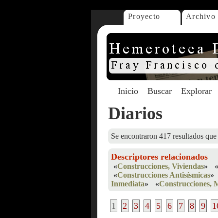
Proyecto
Archivo
Inicio
Buscar
Explorar
Diarios
Se encontraron 417 resultados que 
Descriptores relacionados
«
Construcciones, Viviendas
»
«
Construcciones Antisísmicas
»
Inmediata
»
«
Construcciones, 
1
2
3
4
5
6
7
8
9
1