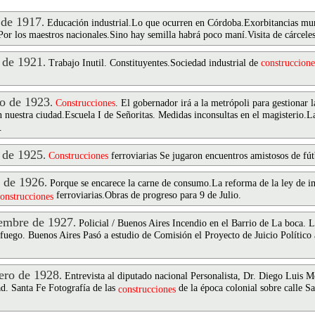
 de 1917
.
Educación industrial.Lo que ocurren en Córdoba.Exorbitancias mun
Por los maestros nacionales.Sino hay semilla habrá poco maní.Visita de cárceles
 de 1921
.
Trabajo Inutil. Constituyentes.Sociedad industrial de
construccione
o de 1923
.
Construcciones
. El gobernador irá a la metrópoli para gestionar l
n nuestra ciudad.Escuela I de Señoritas. Medidas inconsultas en el magisterio.L
.
 de 1925
.
Construcciones
ferroviarias Se jugaron encuentros amistosos de fút
 de 1926
.
Porque se encarece la carne de consumo.La reforma de la ley de i
ferroviarias.Obras de progreso para 9 de Julio.
onstrucciones
embre de 1927
.
Policial / Buenos Aires Incendio en el Barrio de La boca. 
 fuego. Buenos Aires Pasó a estudio de Comisión el Proyecto de Juicio Político
ro de 1928
.
Entrevista al diputado nacional Personalista, Dr. Diego Luis M
d. Santa Fe Fotografía de las
de la época colonial sobre calle S
construcciones