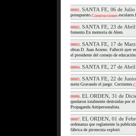
SANTA FE, 06 de Julio
.
00001
presupuesto.
escolares.
Construcciones
SANTA FE, 23 de Abril
.
00002
fomento.En memoria de Alem.
SANTA FE, 17 de Marz
.
00003
obras.D. Juan Arzeno. Falleció ayer e
el presidente del consejo de educación
SANTA FE, 27 de Abril
.
00004
SANTA FE, 22 de Junio
.
00005
norte.Gravando el juego. Corrientes.
C
EL ORDEN, 31 de Dici
.
00006
quedaron totalmente destruidas por el
Propaganda Antipersonalista.
EL ORDEN, 01 de Febre
.
00007
ordenanza que reglamente la publicida
fábrica de pirotecnia explotó.