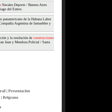
s
Navales.Deporte / Buenos Aires
iago del Estero.
eso panamericano de la Habana Labor
n Compañía Argentina de Inmuebles y
ación y la resolución de
construcciones
San Juan y Mendoza.Policial / Santa
ral
|
Presentación
|
Belgrano
s