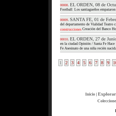
EL ORDEN, 08 de Octu
.
00008
Football: Los santiagueños empataron 
SANTA FE, 01 de Febre
.
00009
del departamento de Vialidad Teatro 
Creación del Banco Ho
construcciones
EL ORDEN, 27 de Junio
.
00010
en la ciudad.Opinión / Santa Fe Hace 
Fe Asesinato de una niña recién nacid
1
2
3
4
5
6
7
8
9
1
Explorar
Inicio
|
Coleccione