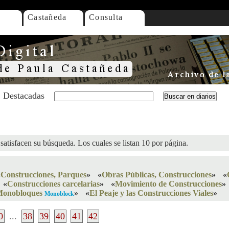
Castañeda
Consulta
Destacadas
satisfacen su búsqueda. Los cuales se listan 10 por página.
«
Construcciones, Parques
»
«
Obras Públicas, Construcciones
»
«
«
Construcciones carcelarias
»
«
Movimiento de Construcciones
»
Monobloques
»
«
El Peaje y las Construcciones Viales
»
Monoblock
0
...
38
39
40
41
42