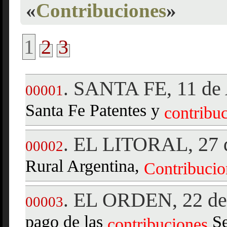
«
Contribuciones
»
1
2
3
SANTA FE, 11 de 
.
00001
Santa Fe Patentes y
contribu
EL LITORAL, 27 d
.
00002
Rural Argentina,
Contribucio
EL ORDEN, 22 de 
.
00003
pago de las
Se
contribuciones