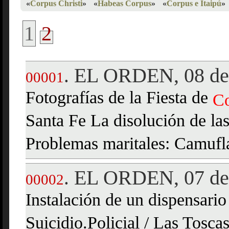
«
Corpus Christi
»
«
Habeas Corpus
»
«
Corpus e Itaipú
»
1
2
EL ORDEN, 08 de 
.
00001
Fotografías de la Fiesta de
C
Santa Fe La disolución de las
Problemas maritales: Camufla
EL ORDEN, 07 de 
.
00002
Instalación de un dispensario
Suicidio.Policial / Las Tosca