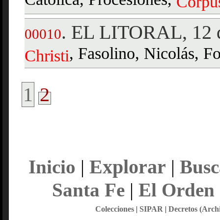
Católica, Procesiones,
Corpu
EL LITORAL, 12 d
.
00010
, Fasolino, Nicolás, Fo
Christi
1
2
Explorar
Inicio
|
|
Busc
Santa Fe
|
El Orden
Colecciones
|
SIPAR
|
Decretos (Arch