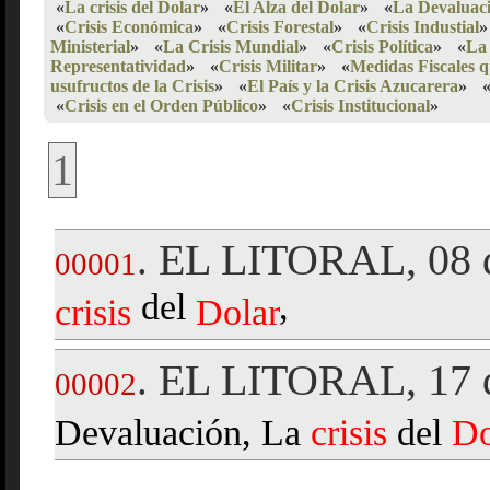
«
La crisis del Dolar
»
«
El Alza del Dolar
»
«
La Devaluaci
«
Crisis Económica
»
«
Crisis Forestal
»
«
Crisis Industial
»
Ministerial
»
«
La Crisis Mundial
»
«
Crisis Política
»
«
La 
Representatividad
»
«
Crisis Militar
»
«
Medidas Fiscales q
usufructos de la Crisis
»
«
El País y la Crisis Azucarera
»
«
Crisis en el Orden Público
»
«
Crisis Institucional
»
1
EL LITORAL, 08 
.
00001
del
,
crisis
Dolar
EL LITORAL, 17 d
.
00002
Devaluación, La
crisis
del
Do