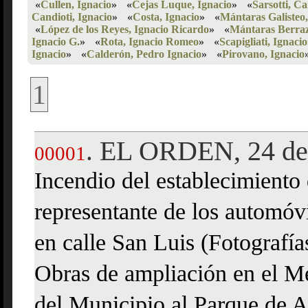
«
Cullen, Ignacio
»
«
Cejas Luque, Ignacio
»
«
Sarsotti, Ca
Candioti, Ignacio
»
«
Costa, Ignacio
»
«
Mántaras Galisteo,
«
López de los Reyes, Ignacio Ricardo
»
«
Mántaras Berraz
Ignacio G.
»
«
Rota, Ignacio Romeo
»
«
Scapigliati, Ignacio
Ignacio
»
«
Calderón, Pedro Ignacio
»
«
Pirovano, Ignacio
1
EL ORDEN, 24 de 
.
00001
Incendio del establecimiento
representante de los automóv
en calle San Luis (Fotografía
Obras de ampliación en el M
del Municipio al Parque de A