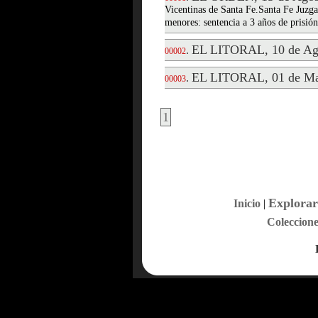
Vicentinas de Santa Fe.Santa Fe Juzga
menores: sentencia a 3 años de prisió
EL LITORAL, 10 de Ag
.
00002
EL LITORAL, 01 de Ma
.
00003
1
Explorar
Inicio
|
Coleccione