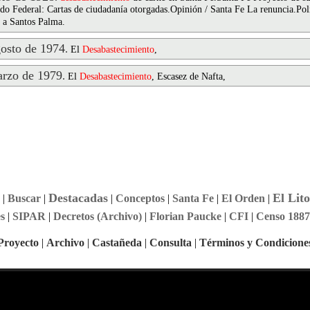
do Federal: Cartas de ciudadanía otorgadas.Opinión / Santa Fe La renuncia.Pol
n a Santos Palma.
osto de 1974
.
El
Desabastecimiento
,
rzo de 1979
.
El
Desabastecimiento
, Escasez de Nafta,
Destacadas
El Lito
|
Buscar
|
|
Conceptos
|
Santa Fe
|
El Orden
|
s
|
SIPAR
|
Decretos (Archivo)
|
Florian Paucke
|
CFI
|
Censo 1887
Proyecto
|
Archivo
|
Castañeda
|
Consulta
|
Términos y Condicione