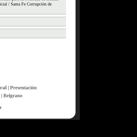
icial / Santa Fe Corrupción de
ral
|
Presentación
|
Belgrano
s