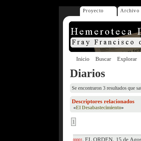
Proyecto
Archivo
Inicio
Buscar
Explorar
Diarios
Se encontraron 3 resultados que sat
Descriptores relacionados
«
El Desabastecimiento
»
1
EL ORDEN, 15 de Agos
.
00001