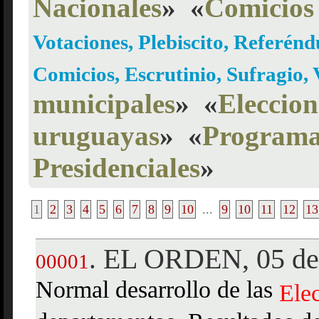
Nacionales
»
«
Comicios
Votaciones, Plebiscito, Referén
Comicios, Escrutinio, Sufragio, 
municipales
»
«
Eleccion
uruguayas
»
«
Programas
Presidenciales
»
1
2
3
4
5
6
7
8
9
10
...
9
10
11
12
13
EL ORDEN, 05 de
.
00001
Normal desarrollo de las
Ele