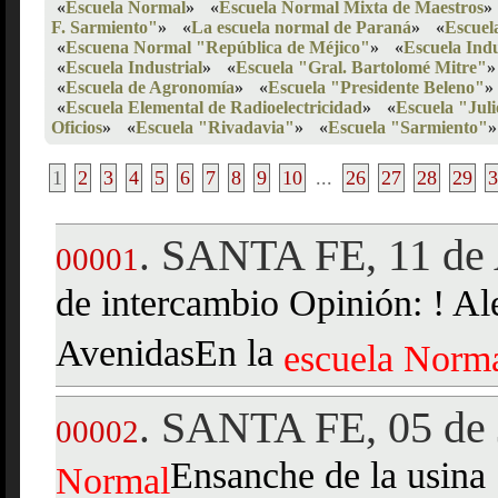
«
Escuela Normal
»
«
Escuela Normal Mixta de Maestros
»
F. Sarmiento"
»
«
La escuela normal de Paraná
»
«
Escuel
«
Escuena Normal "República de Méjico"
»
«
Escuela Indu
«
Escuela Industrial
»
«
Escuela "Gral. Bartolomé Mitre"
»
«
Escuela de Agronomía
»
«
Escuela "Presidente Beleno"
»
«
Escuela Elemental de Radioelectricidad
»
«
Escuela "Juli
Oficios
»
«
Escuela "Rivadavia"
»
«
Escuela "Sarmiento"
»
1
2
3
4
5
6
7
8
9
10
...
26
27
28
29
3
SANTA FE, 11 de 
.
00001
de intercambio Opinión: ! Al
AvenidasEn la
escuela
Norm
SANTA FE, 05 de 
.
00002
Ensanche de la usina
Normal