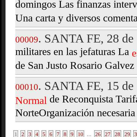
domingos Las finanzas interv
Una carta y diversos comenta
SANTA FE, 28 de 
.
00009
militares en las jefaturas La
e
de San Justo Rosario Galvez
SANTA FE, 15 de 
.
00010
de Reconquista Tarifa
Normal
NorteOrganización necesaria
1
2
3
4
5
6
7
8
9
10
...
26
27
28
29
3