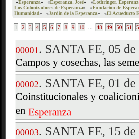
«
Esperanza
»
«
Esperanza, José
»
«
Lothringer, Esperanz
Los Colonizadores de Esperanza
»
«
Fundación de Espera
Humanidad
»
«
Jardín de la Esperanza
»
«
El Acueducto 
1
2
3
4
5
6
7
8
9
10
...
48
49
50
51
5
SANTA FE, 05 de
.
00001
Campos y cosechas, las seme
SANTA FE, 01 de 
.
00002
Coinstitucionales y coalicio
en
Esperanza
SANTA FE, 15 de 
.
00003