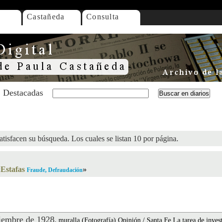
Castañeda
Consulta
Destacadas
atisfacen su búsqueda. Los cuales se listan 10 por página.
«
Estafas
»
Fraude, Defraudación
embre de 1928
.
muralla (Fotografía).Opinión / Santa Fe La tarea de inves