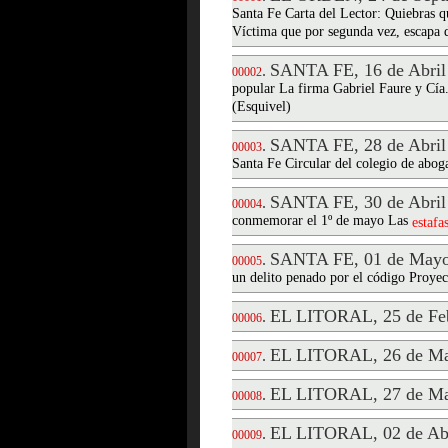
Santa Fe Carta del Lector: Quiebras 
Víctima que por segunda vez, escapa d
SANTA FE, 16 de Abril
.
00002
popular La firma Gabriel Faure y Cía.
(Esquivel)
SANTA FE, 28 de Abril
.
00003
Santa Fe Circular del colegio de aboga
SANTA FE, 30 de Abril
.
00004
conmemorar el 1º de mayo Las
estafa
SANTA FE, 01 de Mayo
.
00005
un delito penado por el código Proyect
EL LITORAL, 25 de Feb
.
00006
EL LITORAL, 26 de Ma
.
00007
EL LITORAL, 27 de Ma
.
00008
EL LITORAL, 02 de Abr
.
00009