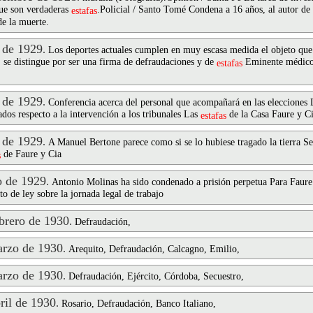
que son verdaderas
.Policial / Santo Tomé Condena a 16 años, al autor de 
estafas
e la muerte.
 de 1929
.
Los deportes actuales cumplen en muy escasa medida el objeto que 
 se distingue por ser una firma de defraudaciones y de
Eminente médico 
estafas
 de 1929
.
Conferencia acerca del personal que acompañará en las elecciones L
dos respecto a la intervención a los tribunales Las
de la Casa Faure y Ci
estafas
 de 1929
.
A Manuel Bertone parece como si se lo hubiese tragado la tierra Se
de Faure y Cia
s
 de 1929
.
Antonio Molinas ha sido condenado a prisión perpetua Para Faure
o de ley sobre la jornada legal de trabajo
rero de 1930
.
Defraudación,
rzo de 1930
.
Arequito, Defraudación, Calcagno, Emilio,
rzo de 1930
.
Defraudación, Ejército, Córdoba, Secuestro,
il de 1930
.
Rosario, Defraudación, Banco Italiano,