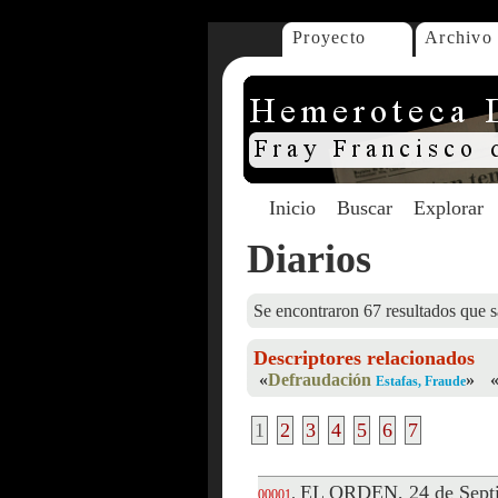
Proyecto
Archivo
Inicio
Buscar
Explorar
Diarios
Se encontraron 67 resultados que s
Descriptores relacionados
«
Defraudación
»
Estafas, Fraude
1
2
3
4
5
6
7
EL ORDEN, 24 de Septi
.
00001