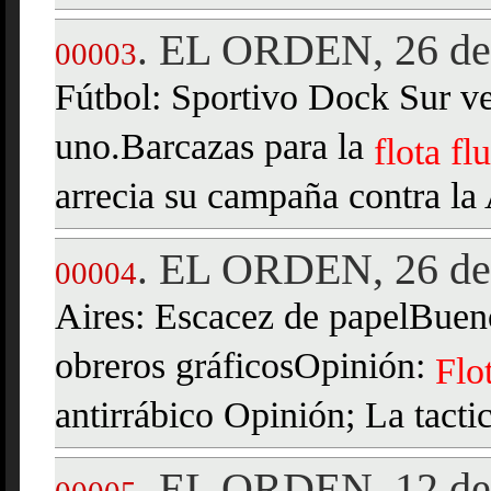
EL ORDEN, 26 de 
.
00003
Fútbol: Sportivo Dock Sur ve
uno.Barcazas para la
flota
fl
arrecia su campaña contra la 
EL ORDEN, 26 de 
.
00004
Aires: Escacez de papelBueno
obreros gráficosOpinión:
Flo
antirrábico Opinión; La tacti
EL ORDEN, 12 de 
.