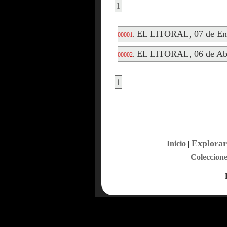
1
EL LITORAL, 07 de En
.
00001
EL LITORAL, 06 de Abr
.
00002
1
Explorar
Inicio
|
Coleccione