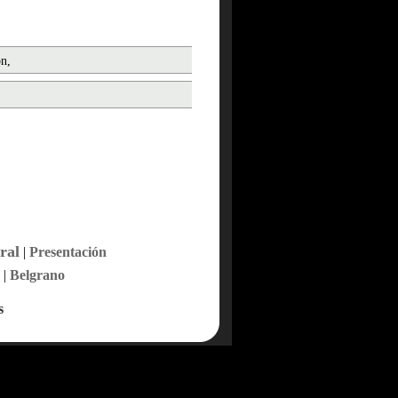
ón,
ral
|
Presentación
|
Belgrano
s