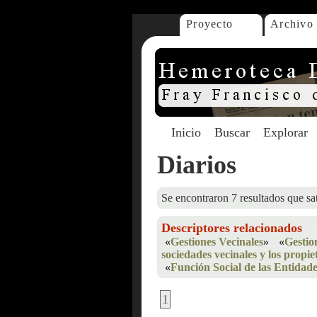
Proyecto
Archivo
Inicio
Buscar
Explorar
Diarios
Se encontraron 7 resultados que sat
Descriptores relacionados
«
Gestiones Vecinales
»
«
Gestio
sociedades vecinales y los propie
«
Función Social de las Entidade
1