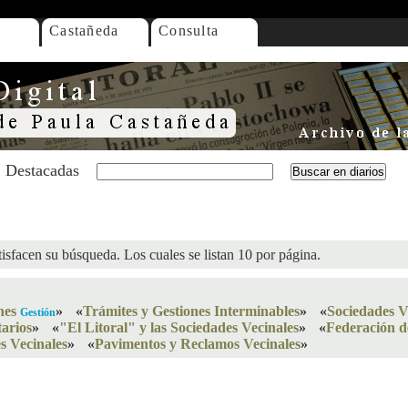
Castañeda
Consulta
Destacadas
isfacen su búsqueda. Los cuales se listan 10 por página.
nes
»
«
Trámites y Gestiones Interminables
»
«
Sociedades V
Gestión
tarios
»
«
"El Litoral" y las Sociedades Vecinales
»
«
Federación d
s Vecinales
»
«
Pavimentos y Reclamos Vecinales
»