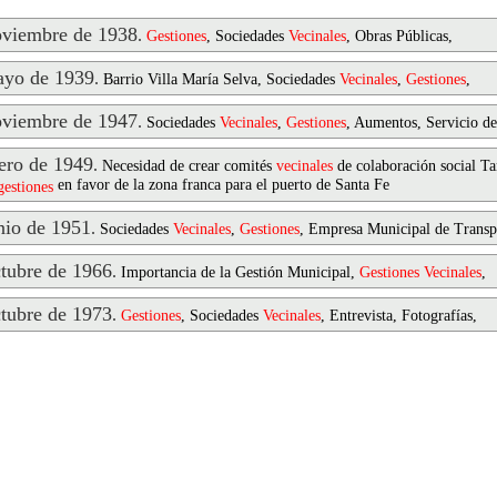
viembre de 1938
.
Gestiones
, Sociedades
Vecinales
, Obras Públicas,
yo de 1939
.
Barrio Villa María Selva, Sociedades
Vecinales
,
Gestiones
,
viembre de 1947
.
Sociedades
Vecinales
,
Gestiones
, Aumentos, Servicio d
ro de 1949
.
Necesidad de crear comités
vecinales
de colaboración social Ta
en favor de la zona franca para el puerto de Santa Fe
gestiones
io de 1951
.
Sociedades
Vecinales
,
Gestiones
, Empresa Municipal de Transp
ubre de 1966
.
Importancia de la Gestión Municipal,
Gestiones
Vecinales
,
ubre de 1973
.
Gestiones
, Sociedades
Vecinales
, Entrevista, Fotografías,