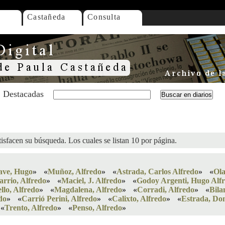
Castañeda
Consulta
Destacadas
isfacen su búsqueda. Los cuales se listan 10 por página.
ave, Hugo
»
«
Muñoz, Alfredo
»
«
Astrada, Carlos Alfredo
»
«
Ola
arrio, Alfredo
»
«
Maciel, J. Alfredo
»
«
Godoy Argenti, Hugo Alf
llo, Alfredo
»
«
Magdalena, Alfredo
»
«
Corradi, Alfredo
»
«
Bila
do
»
«
Carrió Perini, Alfredo
»
«
Calixto, Alfredo
»
«
Estrada, Do
«
Trento, Alfredo
»
«
Penso, Alfredo
»