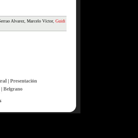
Serrao Alvarez, Marcelo Víctor,
Guidi
ral
|
Presentación
|
Belgrano
s