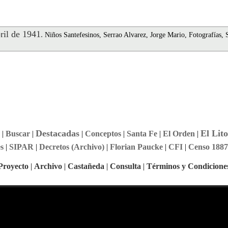
il de 1941
.
Niños Santefesinos, Serrao Alvarez, Jorge Mario, Fotografías, 
Destacadas
El Lito
|
Buscar
|
|
Conceptos
|
Santa Fe
|
El Orden
|
s
|
SIPAR
|
Decretos (Archivo)
|
Florian Paucke
|
CFI
|
Censo 1887
Proyecto
|
Archivo
|
Castañeda
|
Consulta
|
Términos y Condicione