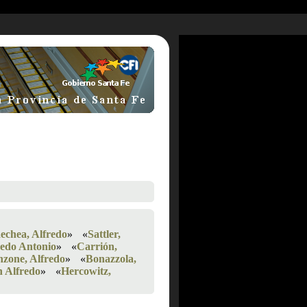
echea, Alfredo
»
«
Sattler,
redo Antonio
»
«
Carrión,
nzone, Alfredo
»
«
Bonazzola,
n Alfredo
»
«
Hercowitz,