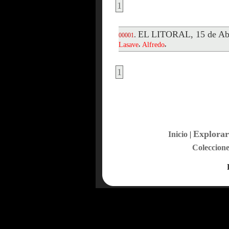
1
EL LITORAL, 15 de Abr
.
00001
,
,
Lasave
Alfredo
1
Explorar
Inicio
|
Coleccione