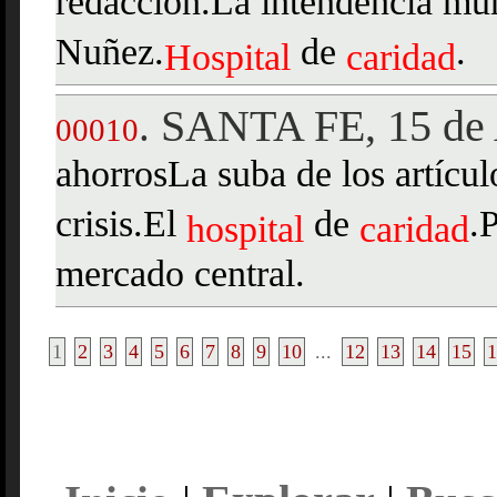
redacción.La intendencia mu
Nuñez.
de
.
Hospital
caridad
SANTA FE, 15 de 
.
00010
ahorrosLa suba de los artícu
crisis.El
de
.
hospital
caridad
mercado central.
1
2
3
4
5
6
7
8
9
10
...
12
13
14
15
1