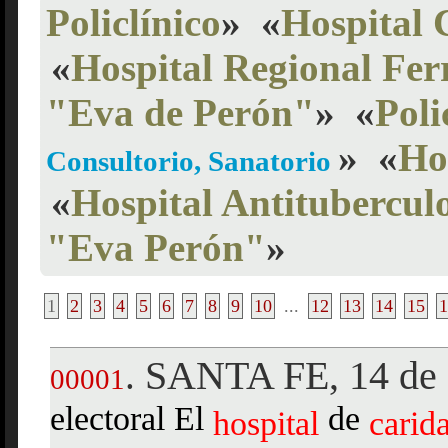
Policlínico
»
«
Hospital 
«
Hospital Regional Fer
"Eva de Perón"
»
«
Poli
»
«
Ho
Consultorio, Sanatorio
«
Hospital Antitubercul
"Eva Perón"
»
1
2
3
4
5
6
7
8
9
10
...
12
13
14
15
1
SANTA FE, 14 de 
.
00001
electoral El
de
hospital
carid